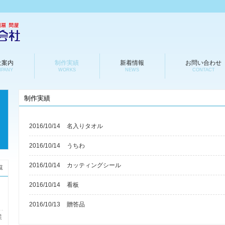
社案内
制作実績
新着情報
お問い合わせ
PANY
WORKS
NEWS
CONTACT
制作実績
2016/10/14
名入りタオル
2016/10/14
うちわ
2016/10/14
カッティングシール
覧
2016/10/14
看板
2016/10/13
贈答品
業