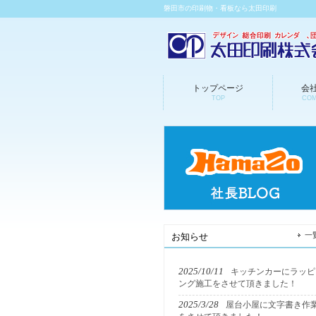
磐田市の印刷物・看板なら太田印刷
トップページ
会
TOP
COM
一
お知らせ
2025/10/11
キッチンカーにラッピ
ング施工をさせて頂きました！
2025/3/28
屋台小屋に文字書き作