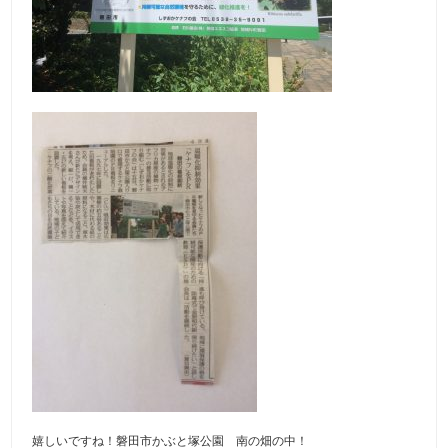
嬉しいですね！磐田市かぶと塚公園 南の畑の中！